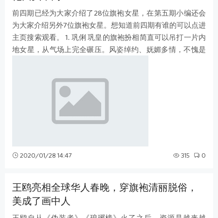
前四期已经为大家介绍了28位旗袍女星，在第五期小编还会
为大家介绍另外7位旗袍女星。想知道前四期有谁的可以点进
主页搜索观看。 1. 巩俐 巩皇的旗袍扮相简直可以吊打一片内
地女星，从气场上完全碾压。风姿绰约、妩媚多情，不愧是
内地顶级实力派女演员。 2. 戚
2020/01/28 14:47
315
0
王鸥亮相全球华人春晚，穿旗袍清丽脱俗，
美成了画中人
王鸥自从《伪装者》《琅琊榜》火了之后，资源是越来越