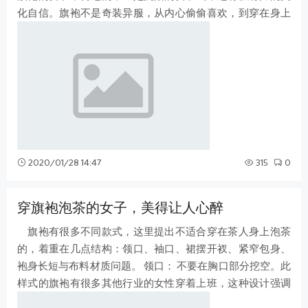
化自信。旗袍不是奇装异服，从内心偷偷喜欢，到穿在身上
穿行过世，我们内心里越来越强大，
2020/01/28 14:47
315
0
穿旗袍泡茶的女子，美得让人心醉
旗袍有很多不同款式，这里提出不适合穿在茶人身上泡茶
的，着重在几点结构：领口、袖口、裙摆开衩、紧窄包身、
袍身长短与布料材质问题。 领口： 不要在胸口部分挖空。此
样式的旗袍有很多其他行业的女性穿着上班，这种设计强调
女性身体，要将大众的眼光吸引过