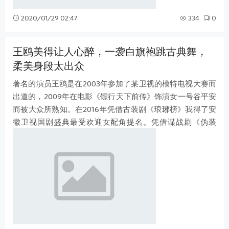
2020/01/29 02:47
334
0
王鸥美得让人心醉，一袭白旗袍跳古典舞，
柔美身段太出众
著名的演员王鸥是在2003年参加了某卫视的模特电视大赛而
出道的，2009年在电影《镖行天下前传》饰演女一号谷平安
而被大众所熟知。在2016年凭借古装剧《琅琊榜》我得了安
徽卫视国剧盛典最受欢迎女配角提名。凭借谍战剧《伪装
者》获得了第十九届华鼎奖中国百强电