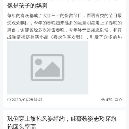
像是孩子的妈啊
每年的春晚都成了大年三十的保留节目，而语言类的节目最
受观众瞩目，今年的春晚越来越多的流量明星走上了春晚的
舞台，谢娜曾经多次冲击春晚，今年终于是如愿以偿，和肖
战鞠婧祎搭档演小品《喜欢你喜欢我》，引发了众多的热
议，已经是39岁的谢娜依旧少女感十足
2020/01/28 14:47
475
0
巩俐穿上旗袍风姿绰约，戚薇黎姿志玲穿旗
袍回头率高