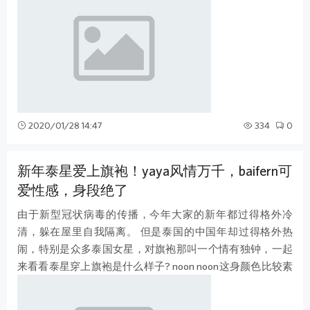
2020/01/28 14:47
334
0
新年泰星爱上旗袍！yaya风情万千，baifern可
爱性感，身段绝了
由于新型冠状病毒的传播，今年大家的新年都过得格外冷
清，躲在屋里自我隔离。 但是泰国的中国年却过得格外热
闹，特别是众多泰国女星，对旗袍那叫一个情有独钟，一起
来看看泰星穿上旗袍是什么样子? noon noon这身颜色比较素
雅，只是这个发型和衣服是不是不太搭