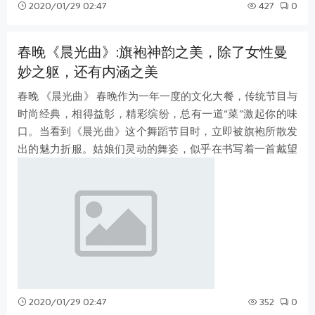
2020/01/29 02:47
427
0
春晚《晨光曲》:旗袍神韵之美，除了女性曼
妙之躯，还有内涵之美
春晚 《晨光曲》 春晚作为一年一度的文化大餐，传统节目与
时尚经典，相得益彰，精彩缤纷，总有一道“菜”激起你的味
口。当看到《晨光曲》这个舞蹈节目时，立即被旗袍所散发
出的魅力折服。姑娘们灵动的舞姿，似乎在书写着一首戴望
舒的诗《雨巷》： 撑着油纸伞
2020/01/29 02:47
352
0