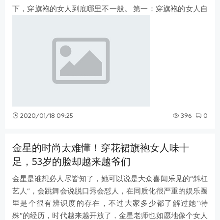
下，穿旗袍的女人到底哪里不一般。 第一：穿旗袍的女人自
律。我们可能会发现穿旗袍的女性
2020/01/18 09:25
396
0
金星的时尚太难懂！穿花裙旗袍女人味十
足，53岁的脸却越来越爷们
金星是谁想必人尽皆知了，她可以说是大众喜闻乐见的“斜杠
艺人”，会跳舞会说脱口秀会怼人，在同质化很严重的娱乐圈
里是个很有辨识度的存在，不过大家多少都了解过她“特
殊”的经历，时代越来越开放了，金星老师也如愿地像个女人