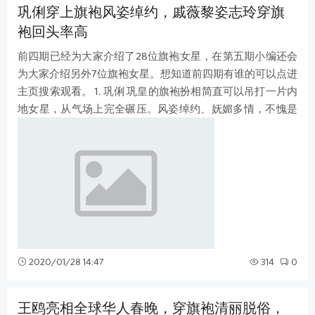
巩俐穿上旗袍风姿绰约，戚薇黎姿志玲穿旗
袍回头率高
前四期已经为大家介绍了28位旗袍女星，在第五期小编还会
为大家介绍另外7位旗袍女星。想知道前四期有谁的可以点进
主页搜索观看。 1. 巩俐 巩皇的旗袍扮相简直可以吊打一片内
地女星，从气场上完全碾压。风姿绰约、妩媚多情，不愧是
内地顶级实力派女演员。 2. 戚
2020/01/28 14:47
314
0
王鸥亮相全球华人春晚，穿旗袍清丽脱俗，