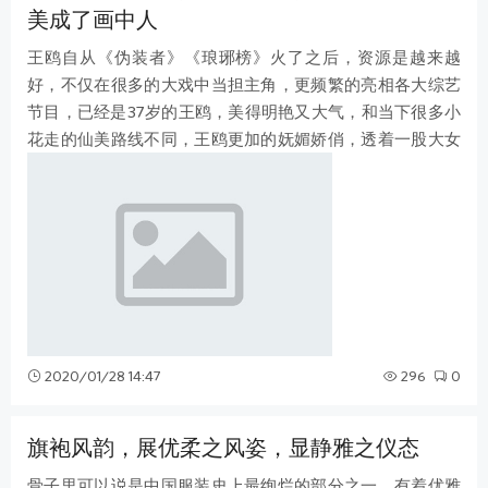
美成了画中人
王鸥自从《伪装者》《琅琊榜》火了之后，资源是越来越
好，不仅在很多的大戏中当担主角，更频繁的亮相各大综艺
节目，已经是37岁的王鸥，美得明艳又大气，和当下很多小
花走的仙美路线不同，王鸥更加的妩媚娇俏，透着一股大女
人的风情与魅力，不仅男人喜欢，女人
2020/01/28 14:47
296
0
旗袍风韵，展优柔之风姿，显静雅之仪态
骨子里可以说是中国服装史上最绚烂的部分之一，有着优雅