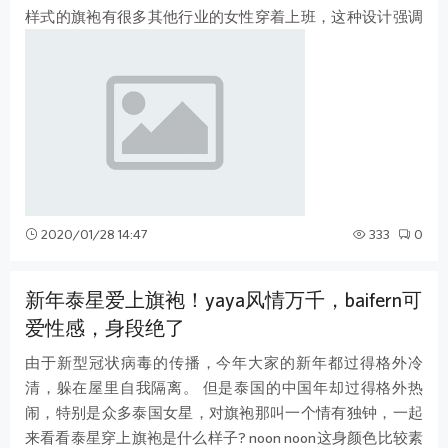
样式的旗袍有很多其他行业的女性穿着上班，这种设计强调
女性身体，要将大众的眼光吸引过
2020/01/28 14:47
333
0
新年泰星爱上旗袍！yaya风情万千，baifern可
爱性感，身段绝了
由于新型冠状病毒的传播，今年大家的新年都过得格外冷
清，躲在屋里自我隔离。 但是泰国的中国年却过得格外热
闹，特别是众多泰国女星，对旗袍那叫一个情有独钟，一起
来看看泰星穿上旗袍是什么样子? noon noon这身颜色比较素