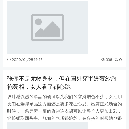
雅，只是这个发型和衣服是不是不太搭
2020/01/28 14:47
338
0
张俪不是尤物身材，但在国外穿半透薄纱旗
袍亮相，女人看了都心跳
设计感强烈的单品的确可以为我们的穿搭增色不少，女性朋
友们在选择单品这方面还是要多花些心思。出席正式场合的
时候，一条元素丰富的旗袍连衣裙可以让整个人更加出彩，
轻松赚取回头率。张俪的气质很婉约，在穿搭的时候她也很
巧妙地把自己的好气质突显出来。比