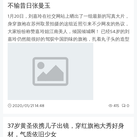
不输昔日张曼玉
1月20日，刘嘉玲在社交网站上晒出了一组最新的写真大片，
身穿旗袍在苏州取景拍摄的这组近照引来不少网友的热议，
大家纷纷称赞嘉玲姐江南美人，倾国倾城啊！ 已经54岁的刘
嘉玲仍然能很好的驾驭中国韵味的旗袍，扎着丸子头的造型
显得刘嘉玲整体看起来很冻龄啊！
2020/01/21 14:48
415
0
37岁黄圣依携儿子出镜，穿红旗袍大秀好身
材，气质依旧少女