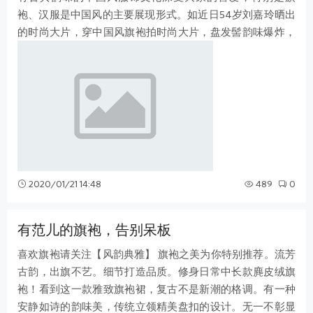
袍、汉服是中国风的主要展现形式。如近日54岁刘嘉玲晒出
的时尚大片，穿中国风旗袍拍时尚大片，盘发髻韵味爆炸，
气质简直开了挂！ 中国风中的很多元
2020/01/21 14:48
489
0
有范儿的旗袍，告别呆板
喜欢旗袍请关注【风韵典雅】 旗袍之美为你特别推荐。流芳
古韵，出旗不艺。细节打造品质。修身日常中长款麂皮绒旗
袍！看到这一款雅致旗袍裙，复古不是新潮的格调。有一种
安静如诗的韵味美，传统立领精美盘扣的设计。无一不彰显