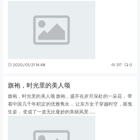
端庄的东方韵味。开叉裙摆绽放魅
2020/01/21 14:48
317
0
旗袍，时光里的美人颂
旗袍，时光里的美人颂 旗袍，盛开在岁月深处的一朵花， 带
着中国几千年积淀的优雅隽永， 让东方女子穿越时空，摇曳
生姿， 变成了一道无比曼妙的美丽风景……