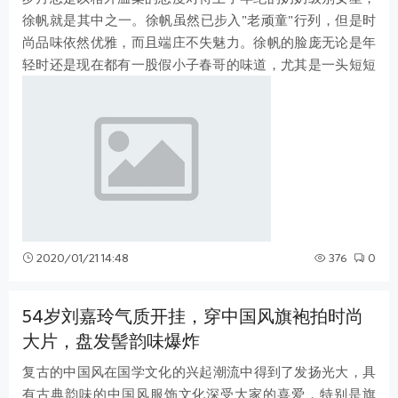
徐帆就是其中之一。徐帆虽然已步入"老顽童"行列，但是时
尚品味依然优雅，而且端庄不失魅力。徐帆的脸庞无论是年
轻时还是现在都有一股假小子春哥的味道，尤其是一头短短
的小碎发更是时尚又减龄。都说人生
2020/01/21 14:48
376
0
54岁刘嘉玲气质开挂，穿中国风旗袍拍时尚
大片，盘发髻韵味爆炸
​复古的中国风在国学文化的兴起潮流中得到了发扬光大，具
有古典韵味的中国风服饰文化深受大家的喜爱，特别是旗