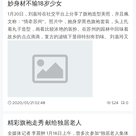
妙身材不输18岁少女
1月20日，刘嘉玲在社交平台上分享了旗袍造型美照，并且佩
文称：“情牵苏州”。照片中，她身穿黑色旗袍套装，头上扎
着丸子造型，画着比较浓艳的装扮。在苏州的园林中回味着
故乡的点点滴滴，复古的滤镜下显得特别有韵味。 刘嘉玲又
换上一抹丛林绿的西装套装，涂
2020/01/21 02:48
524
0
精彩旗袍走秀 献给独居老人
全媒体记者 李晨翀 1月18日上午，曾多次参加“独居老人集体