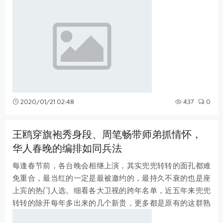
艳到了，又美又飒的奇女子，妩媚又
2020/01/21 02:48
437
0
王鸥穿旗袍秀身段、周笔畅带师弟抓情怀，
华人春晚的编排如同兵法
每逢春节前，各台晚会相继上演，其实兜兜转转的面孔都难
免重合，最当红的一定是最被邀约的，最持久不衰的也是座
上宾的热门人选。细看各大卫视的跨年名单，近五年来兜兜
转转的除开每年多出来的几个新贵，更多都是原有的这群熟
脸不断的打乱重排，总能推陈出新。