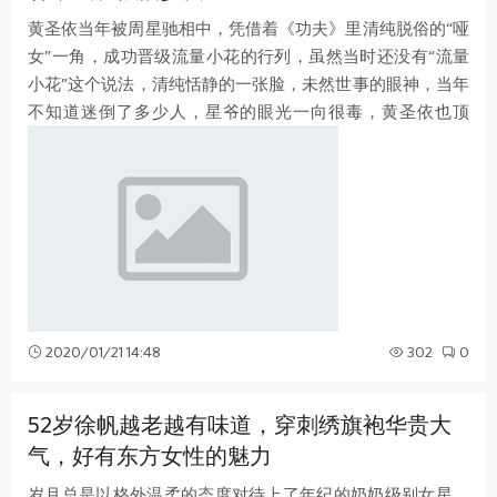
黄圣依当年被周星驰相中，凭借着《功夫》里清纯脱俗的“哑
女”一角，成功晋级流量小花的行列，虽然当时还没有“流量
小花”这个说法，清纯恬静的一张脸，未然世事的眼神，当年
不知道迷倒了多少人，星爷的眼光一向很毒，黄圣依也顶
着“星女郎”的光环火了很多年
2020/01/21 14:48
302
0
52岁徐帆越老越有味道，穿刺绣旗袍华贵大
气，好有东方女性的魅力
岁月总是以格外温柔的态度对待上了年纪的奶奶级别女星，