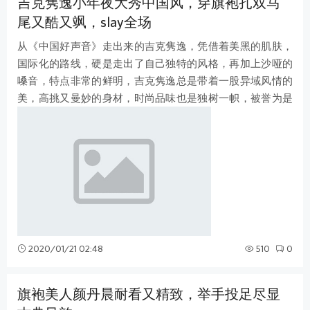
吉克隽逸小年夜大秀中国风，穿旗袍扎双马
尾又酷又飒，slay全场
从《中国好声音》走出来的吉克隽逸，凭借着美黑的肌肤，
国际化的路线，硬是走出了自己独特的风格，再加上沙哑的
嗓音，特点非常的鲜明，吉克隽逸总是带着一股异域风情的
美，高挑又曼妙的身材，时尚品味也是独树一帜，被誉为是
中国的“黑珍珠”，每一次出场总能
2020/01/21 02:48
510
0
旗袍美人颜丹晨耐看又精致，举手投足尽显