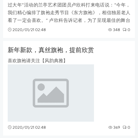
过大年”活动的兰亭艺术团团员卢欣科打来电话说：“今年，
我们精心编排了旗袍走秀节目《东方旗袍》，相信独居老人
看了一定会喜欢。” 卢欣科告诉记者，为了呈现最佳的舞台
效果，兰亭艺术团的团员最近
2020/01/21 02:48
348
0
新年新款，真丝旗袍，提前欣赏
喜欢旗袍请关注【风韵典雅】
2020/01/21 02:48
369
0