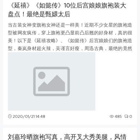
《延禧》《如懿传》10位后宫娘娘旗袍装大
盘点！最绝是甄嬛太后
当古装女神变旗袍女神还是一样美！近期不少女星的旗袍造
型被网友疯传，穿上旗袍更凸显前凸后翘的好身材，真的很
美！以下是《延禧攻略》、《如懿传》后宫娘娘们的旗袍造
型，秦岚身材超火辣，吴谨言好瘦，周迅古典，最绝的竟然
是太后邬君梅！ 图片来源：微博@延
2020/01/21 14:48
485
0
刘嘉玲晒旗袍写真，高开叉大秀美腿，风情