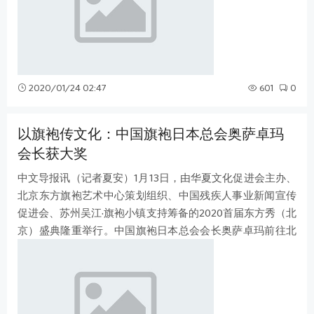
2020/01/24 02:47
601
0
以旗袍传文化：中国旗袍日本总会奥萨卓玛
会长获大奖
中文导报讯（记者夏安）1月13日，由华夏文化促进会主办、
北京东方旗袍艺术中心策划组织、中国残疾人事业新闻宣传
促进会、苏州吴江·旗袍小镇支持筹备的2020首届东方秀（北
京）盛典隆重举行。中国旗袍日本总会会长奥萨卓玛前往北
京参会并获得“海外华人文化奖