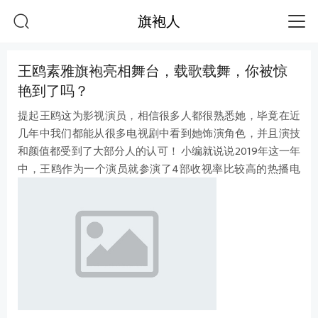
旗袍人
王鸥素雅旗袍亮相舞台，载歌载舞，你被惊
艳到了吗？
提起王鸥这为影视演员，相信很多人都很熟悉她，毕竟在近
几年中我们都能从很多电视剧中看到她饰演角色，并且演技
和颜值都受到了大部分人的认可！ 小编就说说2019年这一年
中，王鸥作为一个演员就参演了4部收视率比较高的热播电
视剧，《惊蛰》《芝麻胡同》这两部