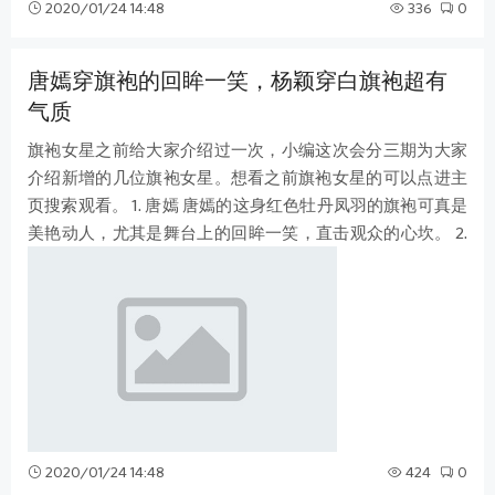
2020/01/24 14:48
336
0
唐嫣穿旗袍的回眸一笑，杨颖穿白旗袍超有
气质
旗袍女星之前给大家介绍过一次，小编这次会分三期为大家
介绍新增的几位旗袍女星。想看之前旗袍女星的可以点进主
页搜索观看。 1. 唐嫣 唐嫣的这身红色牡丹凤羽的旗袍可真是
美艳动人，尤其是舞台上的回眸一笑，直击观众的心坎。 2.
杨颖 杨颖的凤凰刺绣旗袍配上
2020/01/24 14:48
424
0