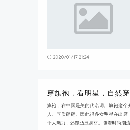
2020/01/17 21:24
穿旗袍，看明星，自然穿
旗袍，在中国是美的代名词。旗袍这个
人、气质翩翩。因此很多女明星在出席
个人魅力，还能凸显身材。随着时尚潮流