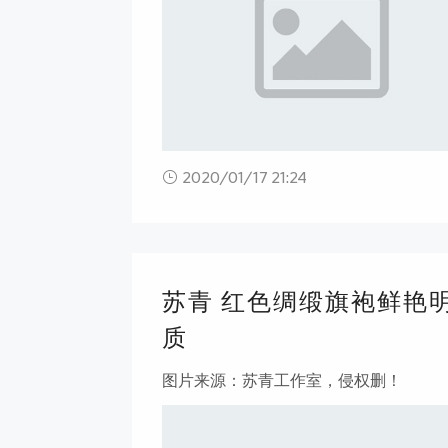
2020/01/17 21:24
苏青 红色绸缎旗袍鲜艳
质
图片来源：苏青工作室，侵权删！