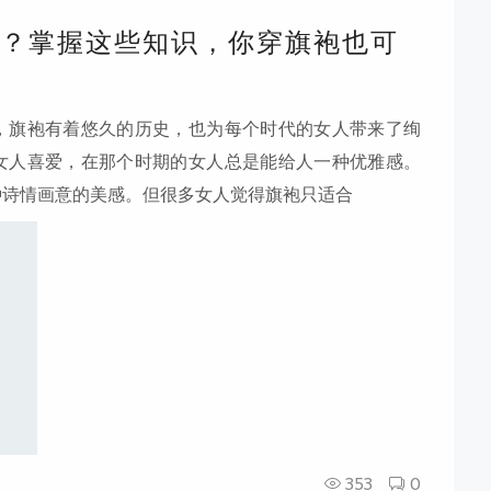
？掌握这些知识，你穿旗袍也可
，旗袍有着悠久的历史，也为每个时代的女人带来了绚
女人喜爱，在那个时期的女人总是能给人一种优雅感。
种诗情画意的美感。但很多女人觉得旗袍只适合
353
0