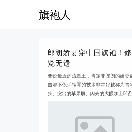
旗袍人
郎朗娇妻穿中国旗袍！修
览无遗
要说最近的流量王，肯定非郎朗的娇妻
吉娜不仅弹钢琴的技术非常好被称为青
头、突出的苹果肌、闪亮的大眼加上凹