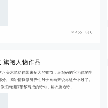
465
0
文 旗袍人物作品
学习美术能给你带来多大的收益，最起码的它为你的生
部分。陶冶情操修身养性对于画画来说再适合不过了。
。像江南烟雨酝酿写成的诗句，锦衣旗袍诗，