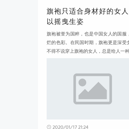
旗袍只适合身材好的女人
以摇曳生姿
旗袍被誉为国粹，也是中国女人的国服
烂的色彩。在民国时期，旗袍更是深受
不得不说穿上旗袍的女人，总是给人一
2020/01/17 21:24