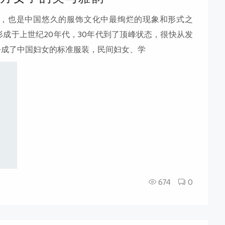
，也是中国悠久的服饰文化中最绚烂的现象和形式之
 形成于上世纪20年代，30年代到了顶峰状态，很快从发
乎成了中国妇女的标准服装，民间妇女、学
674
0