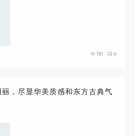
781
0
明丽，尽显华美质感和东方古典气