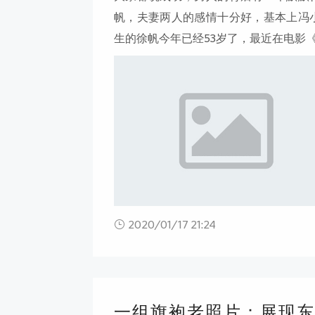
帆，夫妻两人的感情十分好，基本上冯
生的徐帆今年已经53岁了，最近在电影
2020/01/17 21:24
一组旗袍老照片：展现东