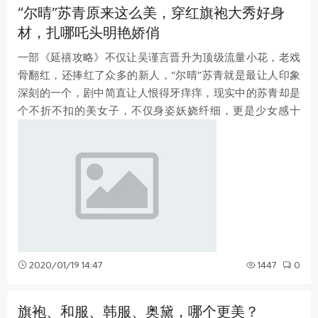
“尔晴”苏青原来这么美，穿红旗袍大秀好身
材，扎哪吒头明艳娇俏
一部《延禧攻略》不仅让吴谨言晋升为顶级流量小花，老戏
骨翻红，还捧红了众多的新人，“尔晴”苏青就是最让人印象
深刻的一个，剧中简直让人恨得牙痒痒，现实中的苏青却是
个不折不扣的美女子，不仅身姿妖娆纤细，更是少女感十
足，穿上一袭红旗袍好身材展露无遗
2020/01/19 14:47
1447
0
旗袍、和服、韩服、奥黛，哪个更美？