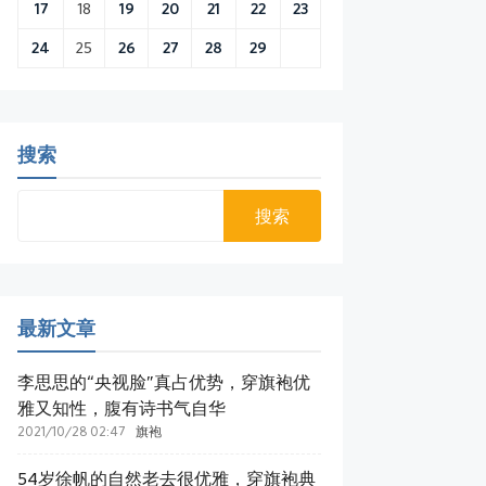
17
18
19
20
21
22
23
24
25
26
27
28
29
搜索
最新文章
李思思的“央视脸”真占优势，穿旗袍优
雅又知性，腹有诗书气自华
2021/10/28 02:47
旗袍
54岁徐帆的自然老去很优雅，穿旗袍典