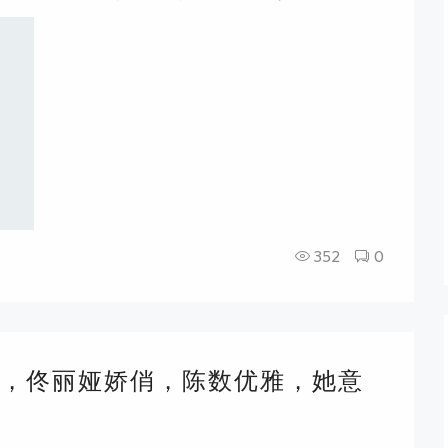
352
0
，佟丽娅娇俏，陈数优雅，她意