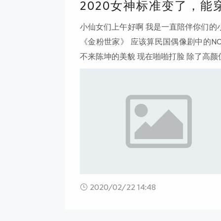
2020女神标准变了，
小仙女们上午好啊 我是一直陪伴你们的小
《金粉世家》 应该算民国偶像剧中的NO
不来陈坤的美貌 现在啪啪打脸 除了高颜
2020/02/22 14:48