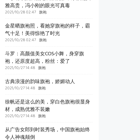
雅高贵，冯小刚的眼光可真毒
2021/10/28 02:47
旗袍
金星晒旗袍照，看她穿旗袍的样子，霸
气十足！美得惊艳了时光
2021/10/28 02:47
旗袍
斗罗：高颜值美女COS小舞，身穿旗
袍，还原度超高，粉丝：爱了
2021/10/27 14:48
旗袍
古典浪漫的韵味旗袍，娇媚动人
2021/10/27 14:48
旗袍
徐帆还是这么的美，穿白色旗袍很显身
材，成熟优雅不装嫩
2021/10/27 14:48
旗袍
从广告女郎到时装秀场，中国旗袍始终
令人神魂颠倒