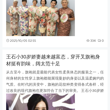
2021/10/05 02:55
334
0
王石小30岁娇妻越来越富态，穿开叉旗袍身
材挺有韵味，阔太范十足
从古至今，旗袍就是最能代表女性柔美体态的服装之一，任
何身材的女性穿上旗袍都能展现曼妙的身姿以及温柔婉约的
气质。在时代的演变中，旗袍的花纹种类变得各式各样，经
过改良的现代旗袍也更加符合了当下的审美。 王石小30岁娇
妻越来越富态，穿开叉旗袍身材挺