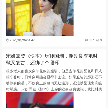
2021/10/06 14:47
337
0
宋妍霏登《快本》玩转国潮，穿改良旗袍时
髦又复古，还绑了个腿环
很多潮人都喜欢穿印花款的服装，但是当印花的配色和样式
很夸张时，日常穿可能会显得非主流。如果服装的廓形还不
够修身的话，不仅身上的赘肉无处遁形，还难以呈现出高级
时髦感。 宋妍霏在《快本》上穿的这身改良旗袍，就比材质
轻薄的短裙更有摩登感，时髦又复