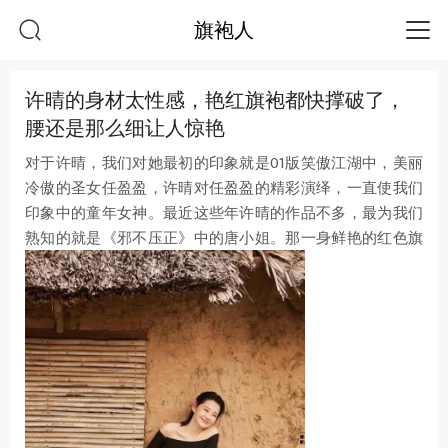
旗袍人
许晴的身材太性感，艳红旗袍都快撑破了，
腰还是那么细让人惊艳
对于许晴，我们对她最初的印象就是01版笑傲江湖中，美丽
冷傲的圣女任盈盈，许晴对任盈盈的精彩演绎，一直使我们
印象中的童年女神。最近这些年许晴的作品不多，最为我们
熟知的就是《邪不压正》中的唐小姐。那一身鲜艳的红色旗
袍，简直不要太惊艳。玲珑有致的的