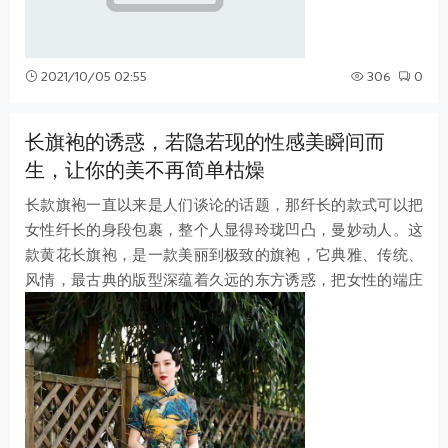
2021/10/05 02:55
306
0
长旗袍的诱惑，若隐若现的性感美瞬间而
生，让你的美不再简单枯燥
长款旗袍一直以来是人们谈论的话题，那纤长的款式可以把
女性纤长的身段包裹，整个人显得玲珑凹凸，曼妙动人。这
款黄花长旗袍，是一款美丽到极致的旗袍，它典雅、传统、
风情，最古典的版型深蕴着久远的东方诱惑，把女性的端庄
美、优雅美、温婉美显露无遗，进而