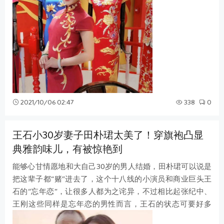
2021/10/06 02:47
338
0
王石小30岁妻子田朴珺太美了！穿旗袍凸显
典雅韵味儿，有被惊艳到
能够心甘情愿地和大自己30岁的男人结婚，田朴珺可以说是
把这辈子都“赌”进去了，这个十八线的小演员和商业巨头王
石的“忘年恋”，让很多人都为之诧异，不过相比起张纪中、
王刚这些同样是忘年恋的男性而言，王石的状态可要好多
了，经常锻炼的他，不管是从身材