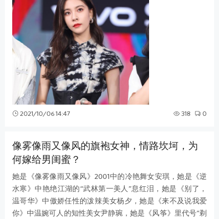
2021/10/06 14:47
318
0
像雾像雨又像风的旗袍女神，情路坎坷，为
何嫁给男闺蜜？
她是《像雾像雨又像风》2001中的冷艳舞女安琪，她是《逆
水寒》中艳绝江湖的“武林第一美人”息红泪，她是《别了，
温哥华》中傲娇任性的泼辣美女杨夕，她是《来不及说我爱
你》中温婉可人的知性美女尹静琬，她是《风筝》里代号“剃