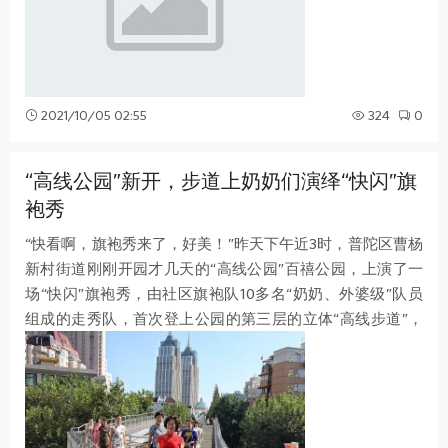
2021/10/05 02:55
324
0
“高线公园”新开，步道上奶奶们演绎“快闪”旗
袍秀
“快看啊，旗袍秀来了，好美！”昨天下午近3时，普陀区曹杨
新村街道刚刚开园才几天的“高线公园”百禧公园，上演了一
场“快闪”旗袍秀，由社区旗袍队10多名“奶奶、外婆级”队员
组成的走秀队，首次登上公园的第三层的立体“高线步道”，
惊艳走步亮相，这些旗