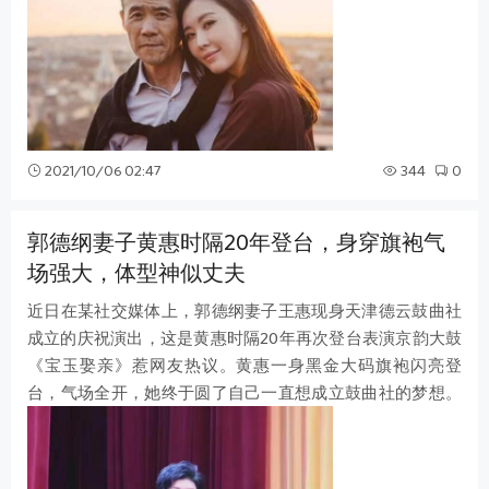
2021/10/06 02:47
344
0
郭德纲妻子黄惠时隔20年登台，身穿旗袍气
场强大，体型神似丈夫
近日在某社交媒体上，郭德纲妻子王惠现身天津德云鼓曲社
成立的庆祝演出，这是黄惠时隔20年再次登台表演京韵大鼓
《宝玉娶亲》惹网友热议。黄惠一身黑金大码旗袍闪亮登
台，气场全开，她终于圆了自己一直想成立鼓曲社的梦想。
黄惠一头干练短发自信从容的走上舞