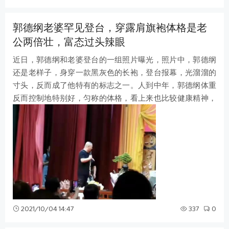
郭德纲老婆罕见登台，穿露肩旗袍体格是老
公两倍壮，富态过头辣眼
近日，郭德纲和老婆登台的一组照片曝光，照片中，郭德纲
还是老样子，身穿一款黑灰色的长袍，登台报幕，光溜溜的
寸头，反而成了他特有的标志之一。人到中年，郭德纲体重
反而控制地特别好，匀称的体格，看上来也比较健康精神，
穿起长袍来也多了一份文人的儒雅气
2021/10/04 14:47
337
0