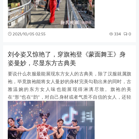
2021/10/05 02:55
334
0
刘令姿又惊艳了，穿旗袍登《蒙面舞王》身
姿曼妙，尽显东方古典美
要说什么衣服最能展现东方女人的古典美，除了汉服就属旗
袍，毕竟旗袍能将女人曼妙的身材完美勾勒出来的同时，古
雅温婉的东方女人味也能展现得淋漓尽致。旗袍的美
在“形”也在“韵”，对自己身材或者气质不自信的女人，还轻
易不敢尝试，而能将旗袍穿得惊艳的人