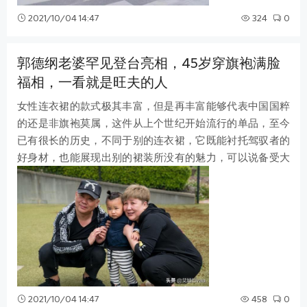
2021/10/04 14:47
324
0
郭德纲老婆罕见登台亮相，45岁穿旗袍满脸
福相，一看就是旺夫的人
女性连衣裙的款式极其丰富，但是再丰富能够代表中国国粹
的还是非旗袍莫属，这件从上个世纪开始流行的单品，至今
已有很长的历史，不同于别的连衣裙，它既能衬托驾驭者的
好身材，也能展现出别的裙装所没有的魅力，可以说备受大
家的喜欢。 郭德纲大家都很熟悉，
2021/10/04 14:47
458
0