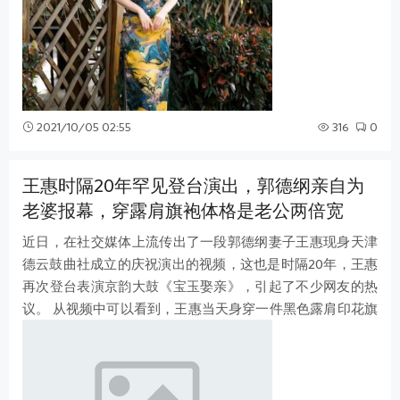
2021/10/05 02:55
316
0
王惠时隔20年罕见登台演出，郭德纲亲自为
老婆报幕，穿露肩旗袍体格是老公两倍宽
近日，在社交媒体上流传出了一段郭德纲妻子王惠现身天津
德云鼓曲社成立的庆祝演出的视频，这也是时隔20年，王惠
再次登台表演京韵大鼓《宝玉娶亲》，引起了不少网友的热
议。 从视频中可以看到，王惠当天身穿一件黑色露肩印花旗
袍式长裙，身材圆润丰腴，一改往