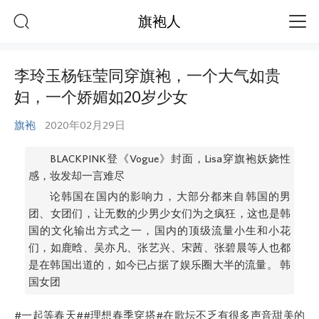
旗袍人
李玲玉杨钰莹同穿旗袍，一个大气如贵
妇，一个娇媚如20岁少女
旗袍
2020年02月29日
BLACKPINK登《Vogue》封面，Lisa穿旗袍妖娆性
感，妆发却一言难尽
论韩国在国内的影响力，大部分都来自韩国的男
团、女团们，让无数的少男少女们为之疯狂，这也是韩
国的文化输出方式之一，国内的顶级流量小生和小花
们，如鹿晗、吴亦凡、张艺兴、宋茜、张碧晨等人也都
是在韩国出道的，如今已占据了娱乐圈大半的流量。 韩
国女团
#一起等春天##理想春季穿搭#在歌坛不乏有很多声音甜美的