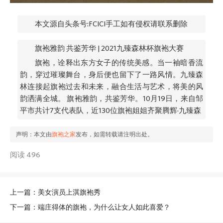
本文源自头条号:FCICI手工如有侵权请联系删除
旗袍雅韵 共鉴芳华 | 2021九臻森林杯旗袍大赛
旗袍，诠释出东方女子的传统美感。当一袖暗香流
韵，穿过璀璨舞台，身后便也留下了一路风情。九臻森
林连接起旗袍过去和未来，融合生活与艺术，将美的风
韵洒满全城。 旗袍雅韵，共鉴芳华。10月19日，来自邹
平市共计7支代表队，近130位旗袍姐姐齐聚腾辉·九臻森
声明：本文由
旗袍之家
发布，如需转载请注明出处。
阅读 496
上一篇：美女演员上淇旗袍秀
下一篇：端庄得体的旗袍，为什么让女人如此喜爱？