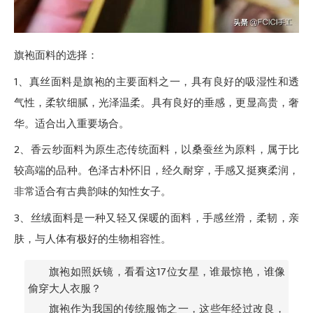
旗袍面料的选择：
1、真丝面料是旗袍的主要面料之一，
具有良好的吸湿性和透
气性，柔软细腻，光泽温柔。具有良好的垂感，更显高贵，奢
华。适合出入重要场合。
2、
香云纱面料为原生态传统面料，以桑蚕丝为原料，属于比
较高端的品种。色泽古朴怀旧，经久耐穿，手感又挺爽柔润，
非常适合有古典韵味的知性女子。
3、
丝绒面料是一种又轻又保暖的面料，手感丝滑，柔韧，亲
肤，与人体有极好的生物相容性。
旗袍如照妖镜，看看这17位女星，谁最惊艳，谁像
偷穿大人衣服？
旗袍作为我国的传统服饰之一，这些年经过改良，