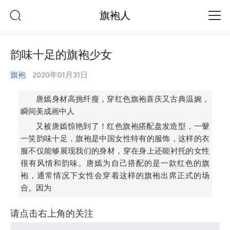
旗袍人
韵味十足的旗袍少女
旗袍
2020年01月31日
唐嫣身材高挑纤瘦，穿红色旗袍喜庆又古典温婉，
瞬间美成画中人
又被唐嫣惊艳到了！红色旗袍搭配盘发造型，一颦
一笑韵味十足，旗袍是中国女性特有的服饰，这样的衣
服不仅能够展现我们的身材，穿在身上还能衬托的女性
很有风情和韵味。唐嫣为自己搭配的是一款红色的旗
袍，通常情况下女性会穿着这样的旗袍出席正式的场
合。因为
请点击右上角的关注